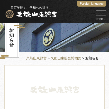
Foreign language
四百年続く、平和への祈り。
menu
お知らせ
久能山東照宮
>
久能山東照宮博物館
>
お知らせ