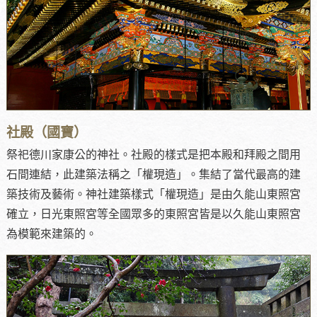
社殿（國寶）
祭祀德川家康公的神社。社殿的樣式是把本殿和拜殿之間用
石間連結，此建築法稱之「權現造」。集結了當代最高的建
築技術及藝術。神社建築樣式「權現造」是由久能山東照宮
確立，日光東照宮等全國眾多的東照宮皆是以久能山東照宮
為模範來建築的。