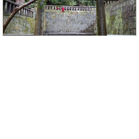
廟所參道（重要文化財）
從廟門到神廟之間連接的參道。左右兩側是曾經伺奉家康公
的武將們捐獻的石燈籠。飄盪著一縷嚴肅的氣氛。