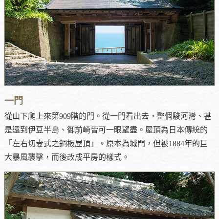
一門
從山下爬上來第909階的門。從一門看出去，整個駿河灣、甚
是遠到伊豆半島、御前崎皆可一眼望盡。屋頂為日本傳統的
「左右切妻式之銅板屋頂」。原本為城門，但被1884年的巨
大暴風襲擊，而後改成平房的樣式。