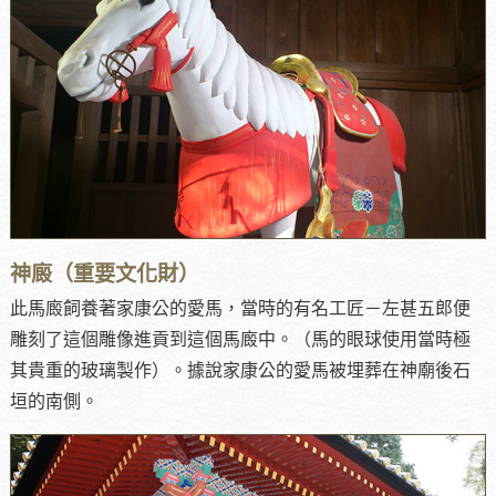
神廄（重要文化財）
此馬廄飼養著家康公的愛馬，當時的有名工匠－左甚五郎便
雕刻了這個雕像進貢到這個馬廄中。（馬的眼球使用當時極
其貴重的玻璃製作）。據說家康公的愛馬被埋葬在神廟後石
垣的南側。