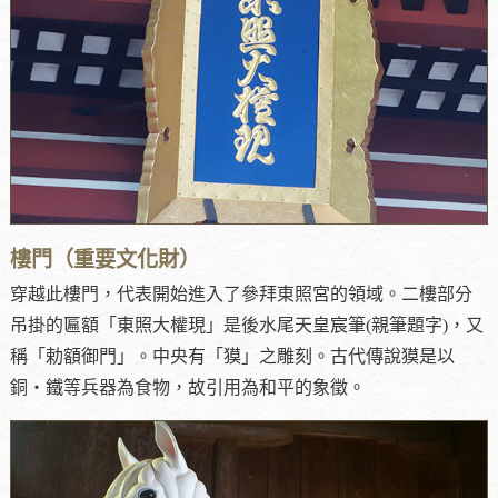
樓門（重要文化財）
穿越此樓門，代表開始進入了參拜東照宮的領域。二樓部分
吊掛的匾額「東照大權現」是後水尾天皇宸筆(親筆題字)，又
稱「勅額御門」。中央有「獏」之雕刻。古代傳說獏是以
銅‧鐵等兵器為食物，故引用為和平的象徵。