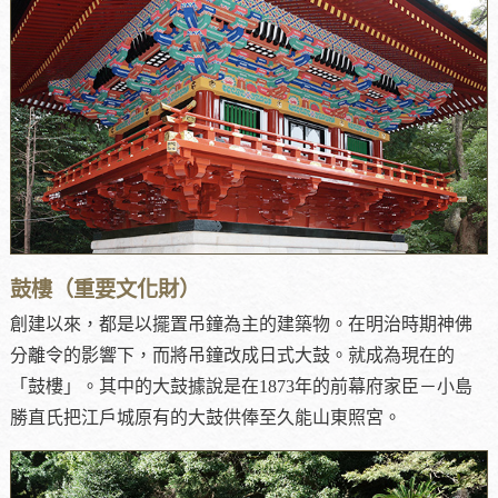
鼓樓（重要文化財）
創建以來，都是以擺置吊鐘為主的建築物。在明治時期神佛
分離令的影響下，而將吊鐘改成日式大鼓。就成為現在的
「鼓樓」。其中的大鼓據說是在1873年的前幕府家臣－小島
勝直氏把江戶城原有的大鼓供俸至久能山東照宮。