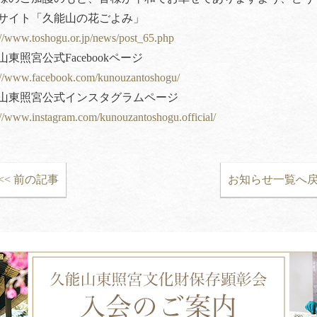
サイト「久能山の花ごよみ」
://www.toshogu.or.jp/news/post_65.php
山東照宮公式Facebookページ
://www.facebook.com/kunouzantoshogu/
山東照宮公式インスタグラムページ
://www.instagram.com/kunouzantoshogu.official/
<< 前の記事
お知らせ一覧へ