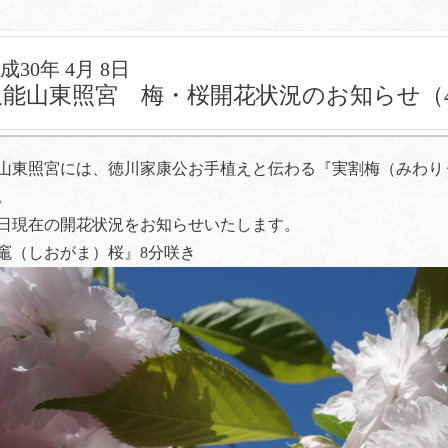
成30年 4月 8日
久能山東照宮 梅・桜開花状況のお知らせ（
山東照宮には、徳川家康公お手植えと伝わる『実割梅（みわり
。
8日現在の開花状況をお知らせいたします。
竈（しおがま）桜』8分咲き