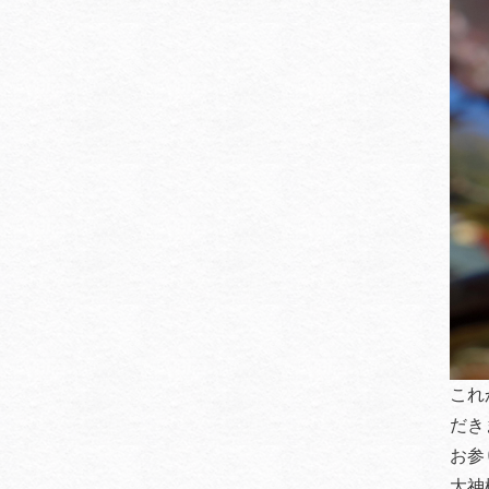
これ
だき
お参
大神