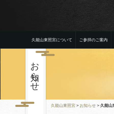
久能山東照宮について
ご参拝のご案内
お知らせ
久能山東照宮
>
お知らせ
>
久能山