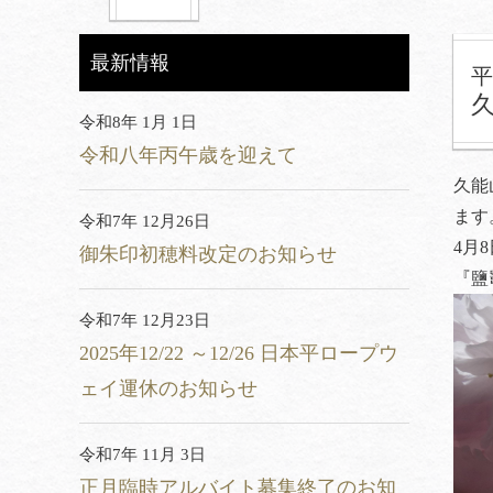
最新情報
平
令和8年 1月 1日
令和八年丙午歳を迎えて
久能
ます
令和7年 12月26日
4月
御朱印初穂料改定のお知らせ
『鹽
令和7年 12月23日
2025年12/22 ～12/26 日本平ロープウ
ェイ運休のお知らせ
令和7年 11月 3日
正月臨時アルバイト募集終了のお知