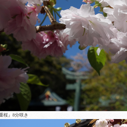
重桜』8分咲き